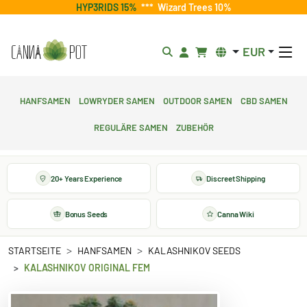
HYP3RIDS 15%
***
Wizard Trees 10%
EUR
Hanfsamen
Lowryder Samen
Outdoor Samen
CBD Samen
Reguläre Samen
Zubehör
20+ Years Experience
Discreet Shipping
Bonus Seeds
Canna Wiki
STARTSEITE
HANFSAMEN
KALASHNIKOV SEEDS
KALASHNIKOV ORIGINAL FEM