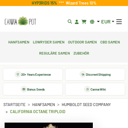
HYP3RIDS 15%
***
Wizard Trees 10%
EUR
Hanfsamen
Lowryder Samen
Outdoor Samen
CBD Samen
Reguläre Samen
Zubehör
20+ Years Experience
Discreet Shipping
Bonus Seeds
Canna Wiki
STARTSEITE
HANFSAMEN
HUMBOLDT SEED COMPANY
CALIFORNIA OCTANE TRIPLOID