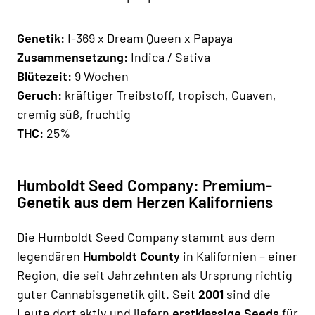
Genetik:
I-369 x Dream Queen x Papaya
Zusammensetzung:
Indica / Sativa
Blütezeit:
9 Wochen
Geruch:
kräftiger Treibstoff, tropisch, Guaven,
cremig süß, fruchtig
THC:
25%
Humboldt Seed Company: Premium-
Genetik aus dem Herzen Kaliforniens
Die Humboldt Seed Company stammt aus dem
legendären
Humboldt County
in Kalifornien – einer
Region, die seit Jahrzehnten als Ursprung richtig
guter Cannabisgenetik gilt. Seit
2001
sind die
Leute dort aktiv und liefern
erstklassige Seeds
für