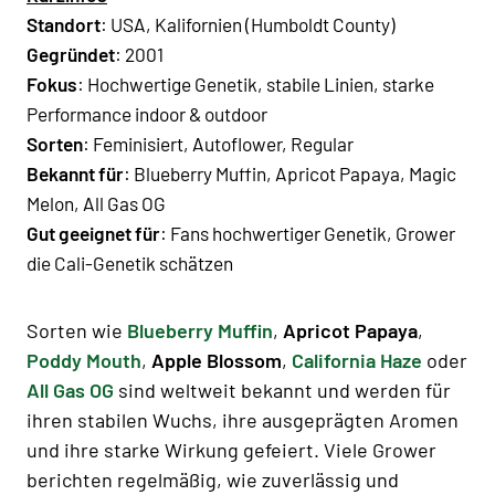
Standort
: USA, Kalifornien (Humboldt County)
Gegründet
: 2001
Fokus
: Hochwertige Genetik, stabile Linien, starke
Performance indoor & outdoor
Sorten
:
Feminisiert
,
Autoflower
,
Regular
Bekannt für
:
Blueberry Muffin, Apricot Papaya, Magic
Melon, All Gas OG
Gut geeignet für
: Fans hochwertiger Genetik, Grower
die Cali-Genetik schätzen
Sorten wie
Blueberry Muffin
,
Apricot Papaya
,
Poddy Mouth
,
Apple Blossom
,
California Haze
oder
All Gas OG
sind weltweit bekannt und werden für
ihren stabilen Wuchs, ihre ausgeprägten Aromen
und ihre starke Wirkung gefeiert. Viele Grower
berichten regelmäßig, wie zuverlässig und