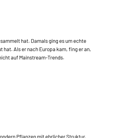
esammelt hat. Damals ging es um echte
ut hat. Als er nach Europa kam, fing er an,
 nicht auf Mainstream-Trends.
ndern Pflanzen mit ehrlicher Struktur,