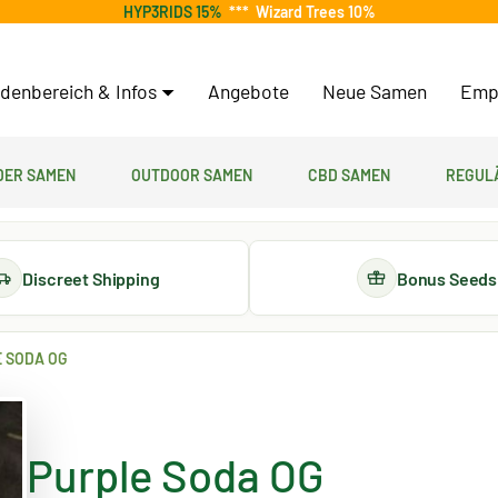
HYP3RIDS 15%
***
Wizard Trees 10%
denbereich & Infos
Angebote
Neue Samen
Emp
er Samen
Outdoor Samen
CBD Samen
Regul
Discreet Shipping
Bonus Seeds
 SODA OG
Purple Soda OG