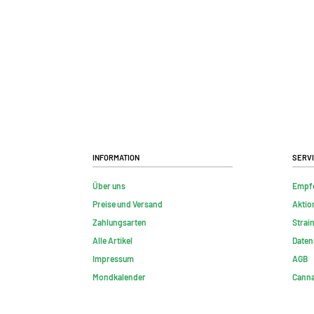
Information
Serv
Über uns
Empf
Preise und Versand
Aktio
Zahlungsarten
Strai
Alle Artikel
Daten
Impressum
AGB
Mondkalender
Canna