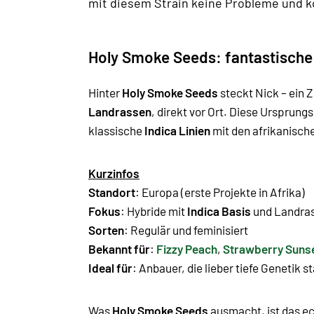
mit diesem Strain keine Probleme und 
Holy Smoke Seeds: fantastisch
Hinter
Holy Smoke Seeds
steckt Nick – ein 
Landrassen
, direkt vor Ort. Diese Ursprungs
klassische
Indica Linien
mit den afrikanische
Kurzinfos
Standort
: Europa (erste Projekte in Afrika)
Fokus
: Hybride mit
Indica Basis
und Landra
Sorten
: Regulär und feminisiert
Bekannt für
:
Fizzy Peach
,
Strawberry Suns
Ideal für
: Anbauer, die lieber tiefe Genetik 
Was
Holy Smoke Seeds
ausmacht, ist das ec