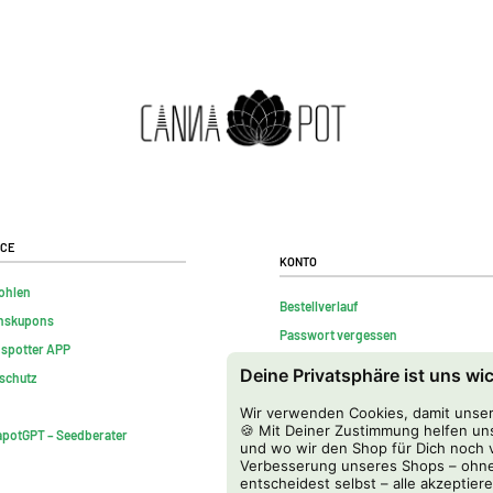
ice
Konto
ohlen
Bestellverlauf
nskupons
Passwort vergessen
nspotter APP
Kontakt
Deine Privatsphäre ist uns wi
schutz
FAQs
Wir verwenden Cookies, damit unser 
Vertrag widerrufen
🍪 Mit Deiner Zustimmung helfen uns
potGPT – Seedberater
und wo wir den Shop für Dich noch v
Verbesserung unseres Shops – ohne
entscheidest selbst – alle akzeptiere