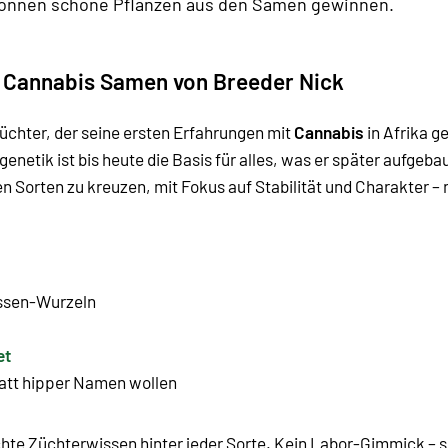
können schöne Pflanzen aus den Samen gewinnen.
e Cannabis Samen von Breeder Nick
Züchter, der seine ersten Erfahrungen mit
Cannabis
in Afrika g
genetik ist bis heute die Basis für alles, was er später aufgeba
n Sorten zu kreuzen, mit Fokus auf Stabilität und Charakter –
ssen-Wurzeln
et
statt hipper Namen wollen
hte Züchterwissen hinter jeder Sorte. Kein Labor-Gimmick – so