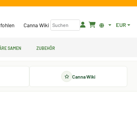
EUR
fohlen
Canna Wiki
äre Samen
Zubehör
Canna Wiki