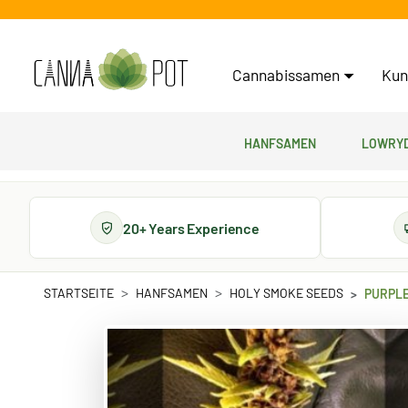
Cannabissamen
Kun
Hanfsamen
Lowryd
20+ Years Experience
STARTSEITE
HANFSAMEN
HOLY SMOKE SEEDS
PURPLE