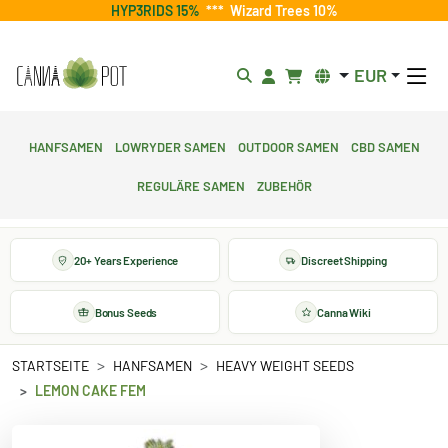
HYP3RIDS 15%
***
Wizard Trees 10%
EUR
Hanfsamen
Lowryder Samen
Outdoor Samen
CBD Samen
Reguläre Samen
Zubehör
20+ Years Experience
Discreet Shipping
Bonus Seeds
Canna Wiki
STARTSEITE
HANFSAMEN
HEAVY WEIGHT SEEDS
LEMON CAKE FEM