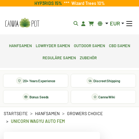
HYP3RIDS 15%
***
Wizard Trees 10%
EUR
Hanfsamen
Lowryder Samen
Outdoor Samen
CBD Samen
Reguläre Samen
Zubehör
20+ Years Experience
Discreet Shipping
Bonus Seeds
Canna Wiki
STARTSEITE
HANFSAMEN
GROWERS CHOICE
UNICORN WAGYU AUTO FEM