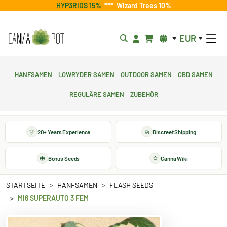
HYP3RIDS 15%
***
Wizard Trees 10%
EUR
Hanfsamen
Lowryder Samen
Outdoor Samen
CBD Samen
Reguläre Samen
Zubehör
20+ Years Experience
Discreet Shipping
Bonus Seeds
Canna Wiki
STARTSEITE
HANFSAMEN
FLASH SEEDS
MI6 SUPERAUTO 3 FEM