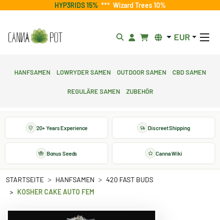
HYP3RIDS 15%
***
Wizard Trees 10%
EUR
Hanfsamen
Lowryder Samen
Outdoor Samen
CBD Samen
Reguläre Samen
Zubehör
20+ Years Experience
Discreet Shipping
Bonus Seeds
Canna Wiki
STARTSEITE
HANFSAMEN
420 FAST BUDS
KOSHER CAKE AUTO FEM