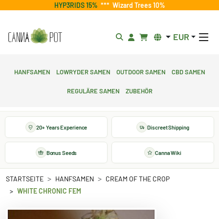
HYP3RIDS 15%
***
Wizard Trees 10%
EUR
Hanfsamen
Lowryder Samen
Outdoor Samen
CBD Samen
Reguläre Samen
Zubehör
20+ Years Experience
Discreet Shipping
Bonus Seeds
Canna Wiki
STARTSEITE
HANFSAMEN
CREAM OF THE CROP
WHITE CHRONIC FEM