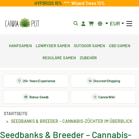
HYP3RIDS 15%
***
Wizard Trees 10%
EUR
Hanfsamen
Lowryder Samen
Outdoor Samen
CBD Samen
Reguläre Samen
Zubehör
20+ Years Experience
Discreet Shipping
Bonus Seeds
Canna Wiki
STARTSEITE
SEEDBANKS & BREEDER – CANNABIS-ZÜCHTER IM ÜBERBLICK
Seedbanks & Breeder – Cannabis-