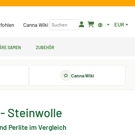
EUR
fohlen
Canna Wiki
äre Samen
Zubehör
Canna Wiki
- Steinwolle
d Perlite im Vergleich