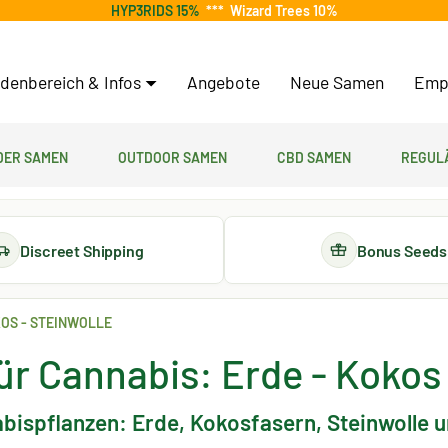
HYP3RIDS 15%
***
Wizard Trees 10%
denbereich & Infos
Angebote
Neue Samen
Emp
er Samen
Outdoor Samen
CBD Samen
Regul
Discreet Shipping
Bonus Seeds
KOS - STEINWOLLE
r Cannabis: Erde - Kokos 
spflanzen: Erde, Kokosfasern, Steinwolle un