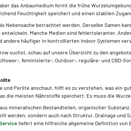
 aber das Anbaumedium formt die frühe Wurzelumgebung.
ichend Feuchtigkeit speichert und einen stabilen Zugan
als Nebensache betrachtet werden. Derselbe Samen kann 
h entwickeln. Manche Medien sind fehlertoleranter. Ande
d andere häufiger in kontrollierten Indoor Systemen ve
Grow suchst, schau auf unsere Übersicht zu den angebo
flower-, feminisierte-, Outdoor-, reguläre- und CBD-So
ollte
e und Perlite anschaut, hilft es zu verstehen, was ein g
 das die meisten Nährstoffe speichert. Es muss die Wur
aus mineralischen Bestandteilen, organischer Substanz,
eilt werden, sondern auch nach Struktur, Drainage und 
Service
liefert eine hilfreiche allgemeine Definition von