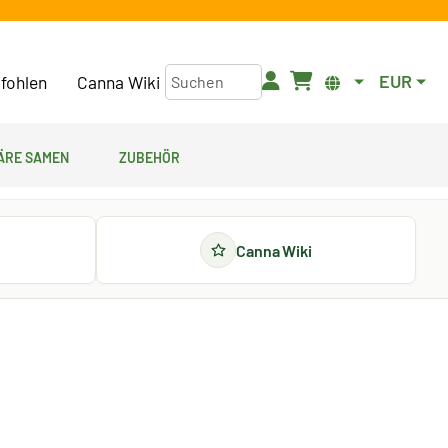
EUR
fohlen
Canna Wiki
äre Samen
Zubehör
Canna Wiki