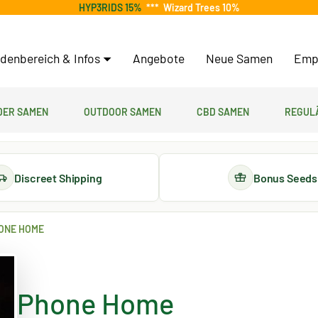
HYP3RIDS 15%
***
Wizard Trees 10%
denbereich & Infos
Angebote
Neue Samen
Emp
er Samen
Outdoor Samen
CBD Samen
Regul
Discreet Shipping
Bonus Seeds
ONE HOME
Phone Home