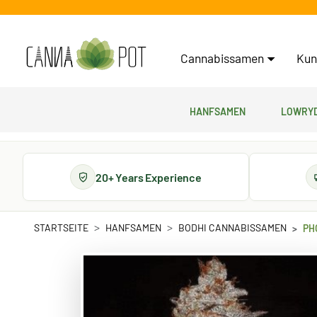
Cannabissamen
Kun
Hanfsamen
Lowryd
20+ Years Experience
STARTSEITE
HANFSAMEN
BODHI CANNABISSAMEN
PH