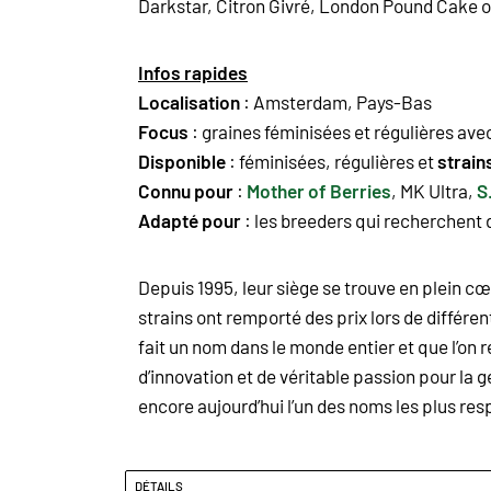
Darkstar,
Citron Givré
,
London Pound Cake
o
Infos rapides
Localisation
: Amsterdam, Pays-Bas
Focus
: graines féminisées et régulières av
Disponible
: féminisées, régulières et
strain
Connu pour
:
Mother of Berries
,
MK Ultra
,
S
Adapté pour
: les breeders qui recherchent
Depuis 1995, leur siège se trouve en plein
strains ont remporté des prix lors de différ
fait un nom dans le monde entier et que l’o
d’innovation et de véritable passion pour la
encore aujourd’hui l’un des noms les plus re
DÉTAILS