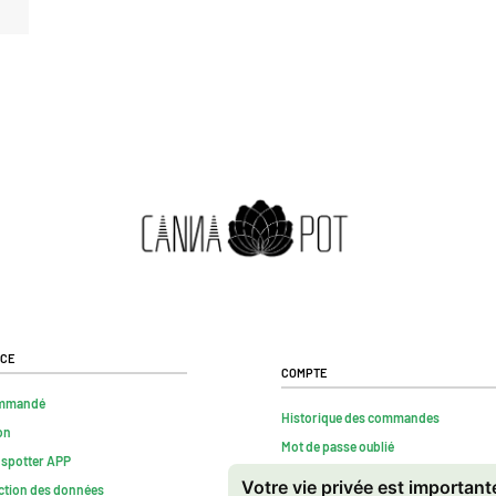
ice
Compte
mmandé
Historique des commandes
on
Mot de passe oublié
nspotter APP
Contact
Votre vie privée est importan
ction des données