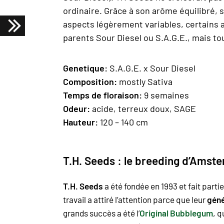
ordinaire. Grâce à son arôme équilibré, 
aspects légèrement variables, certains 
parents Sour Diesel ou S.A.G.E., mais t
Geneti
que:
S.A.G.E. x Sour Diesel
Composition
:
mostly Sativa
Temps de floraison:
9 semaines
Odeur:
acide, terreux doux, SAGE
H
auteur:
120 – 140 cm
T.H. Seeds : le breeding d’Amst
T.H. Seeds
a été fondée en 1993 et fait part
travail a attiré l’attention parce que leur
géné
grands succès a été l’
Original Bubblegum
, q