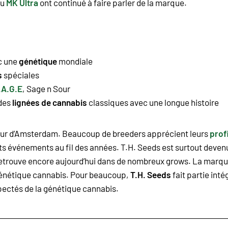
u
MK Ultra
ont continué à faire parler de la marque.
ec une
génétique
mondiale
s
spéciales
.A.G.E
,
Sage n Sour
 des
lignées de cannabis
classiques avec une longue histoire
 cœur d’Amsterdam. Beaucoup de breeders apprécient leurs
prof
ents événements au fil des années. T.H. Seeds est surtout deven
n retrouve encore aujourd’hui dans de nombreux grows. La marq
 génétique cannabis. Pour beaucoup,
T.H. Seeds
fait partie int
spectés de la génétique cannabis.