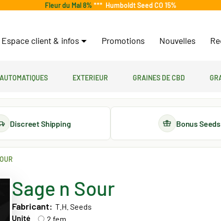
Fleur du Mal 8%
***
Humboldt Seed CO 15%
Espace client & infos
Promotions
Nouvelles
Re
 automatiques
Exterieur
Graines de CBD
Gr
Discreet Shipping
Bonus Seeds
SOUR
Sage n Sour
Fabricant:
T.H. Seeds
Unité
2 fem