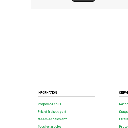
Information
Serv
Propos de nous
Reco
Prix et frais de port
Coup
Modes de paiement
Strai
Tous les articles
Prote