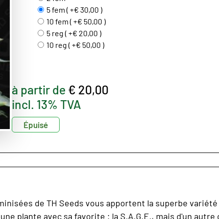
5 fem ( +€ 30,00 )
10 fem ( +€ 50,00 )
5 reg ( +€ 20,00 )
10 reg ( +€ 50,00 )
à partir de
€ 20,00
incl. 13% TVA
Épuisé
minisées de TH Seeds vous apportent la superbe variété 
ne plante avec sa favorite : la S.A.G.E., mais d'un autre 