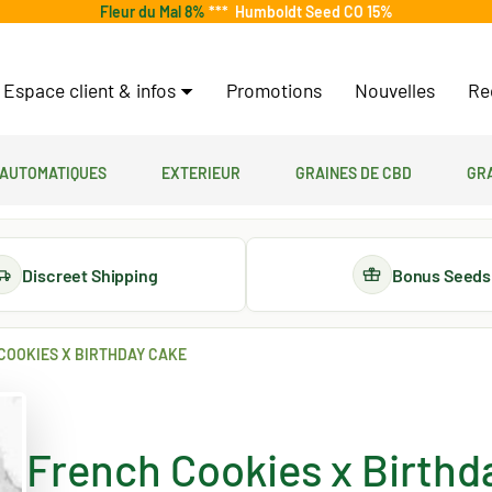
Fleur du Mal 8%
***
Humboldt Seed CO 15%
Espace client & infos
Promotions
Nouvelles
Re
 automatiques
Exterieur
Graines de CBD
Gr
Discreet Shipping
Bonus Seeds
COOKIES X BIRTHDAY CAKE
French Cookies x Birthd