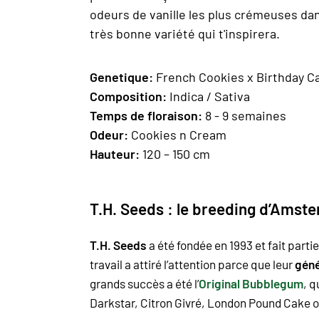
odeurs de vanille les plus crémeuses da
très bonne variété qui t'inspirera.
Geneti
que:
French Cookies x Birthday C
Composition
:
Indica / Sativa
Temps de floraison:
8 - 9 semaines
Odeur:
Cookies n Cream
H
auteur
:
120 – 150 cm
T.H. Seeds : le breeding d’Amst
T.H. Seeds
a été fondée en 1993 et fait part
travail a attiré l’attention parce que leur
géné
grands succès a été l’
Original Bubblegum
, q
Darkstar,
Citron Givré
,
London Pound Cake
o