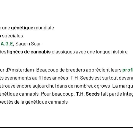
ec une
génétique
mondiale
s
spéciales
.A.G.E
,
Sage n Sour
 des
lignées de cannabis
classiques avec une longue histoire
 cœur d’Amsterdam. Beaucoup de breeders apprécient leurs
prof
ents événements au fil des années. T.H. Seeds est surtout deven
n retrouve encore aujourd’hui dans de nombreux grows. La marq
 génétique cannabis. Pour beaucoup,
T.H. Seeds
fait partie int
spectés de la génétique cannabis.