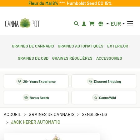
Fleur du Mal 8%
***
Humboldt Seed CO 15%
EUR
Graines de cannabis
Graines automatiques
Exterieur
Graines de CBD
Graines régulières
Accessoires
20+ Years Experience
Discreet Shipping
Bonus Seeds
Canna Wiki
ACCUEIL
GRAINES DE CANNABIS
SENSI SEEDS
JACK HERER AUTOMATIC