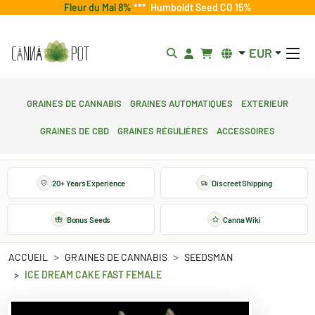
Fleur du Mal 8%
***
Humboldt Seed CO 15%
EUR
Graines de cannabis
Graines automatiques
Exterieur
Graines de CBD
Graines régulières
Accessoires
20+ Years Experience
Discreet Shipping
Bonus Seeds
Canna Wiki
ACCUEIL
GRAINES DE CANNABIS
SEEDSMAN
ICE DREAM CAKE FAST FEMALE