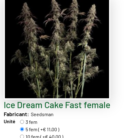
Ice Dream Cake Fast female
Fabricant:
Seedsman
Unité
3 fem
5 fem ( +€ 11,00 )
10 fem ( +€ 40,00 )