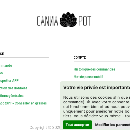
ice
Compte
mmandé
Historique des commandes
on
Mot de passe oublié
nspotter APP
Contact
Votre vie privée est importan
ction des données
FAQs
tions générales
Nous utilisons des cookies afin que 
Résilier contrat
commande). 🍪 Avec votre consente
potGPT – Conseiller en graines
qui fonctionne bien et où nous pouv
uniquement pour améliorer notre bou
tiers. Vous décidez vous-même – tou
Tout accepter
Modifier les paramè
Copyright © 2026 Cannapot Onlineshop