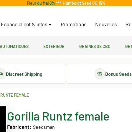
Fleur du Mal 8%
***
Humboldt Seed CO 15%
Espace client & infos
Promotions
Nouvelles
Re
 automatiques
Exterieur
Graines de CBD
Gr
Discreet Shipping
Bonus Seeds
 RUNTZ FEMALE
Gorilla Runtz female
Fabricant:
Seedsman