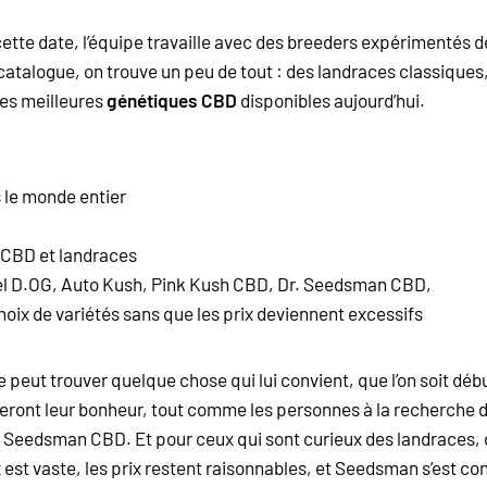
tte date, l’équipe travaille avec des breeders expérimentés de 
catalogue, on trouve un peu de tout : des landraces classiques,
des meilleures
génétiques CBD
disponibles aujourd’hui.
 le monde entier
, CBD et landraces
uel D.OG, Auto Kush, Pink Kush CBD, Dr. Seedsman CBD,
hoix de variétés sans que les prix deviennent excessifs
eut trouver quelque chose qui lui convient, que l’on soit déb
eront leur bonheur, tout comme les personnes à la recherche 
 Seedsman CBD. Et pour ceux qui sont curieux des landraces
est vaste, les prix restent raisonnables, et Seedsman s’est con