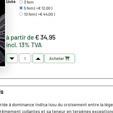
Unité
3 fem
5 fem ( +€ 12,00 )
10 fem ( +€ 44,00 )
à partir de
€ 34,95
incl. 13% TVA
Acheter
ds
ide à dominance indica issu du croisement entre la légen
trêmement collantes et sa teneur en terpènes exceptionne