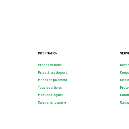
Information
Serv
Propos de nous
Reco
Prix et frais de port
Coup
Modes de paiement
Strai
Tous les articles
Prote
Mentions légales
Condi
Calendrier Lunaire
Canna