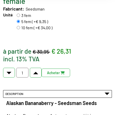
female
Fabricant:
Seedsman
Unité
3 fem
5 fem ( +€ 9,35 )
10 fem ( +€ 34,00 )
à partir de
€ 26,31
€ 30,95
incl. 13% TVA
Acheter
DESCRIPTION
Alaskan Bananaberry - Seedsman Seeds