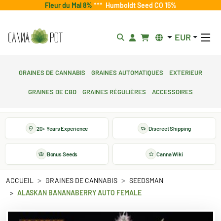
Fleur du Mal 8%
***
Humboldt Seed CO 15%
EUR
Graines de cannabis
Graines automatiques
Exterieur
Graines de CBD
Graines régulières
Accessoires
20+ Years Experience
Discreet Shipping
Bonus Seeds
Canna Wiki
ACCUEIL
GRAINES DE CANNABIS
SEEDSMAN
ALASKAN BANANABERRY AUTO FEMALE