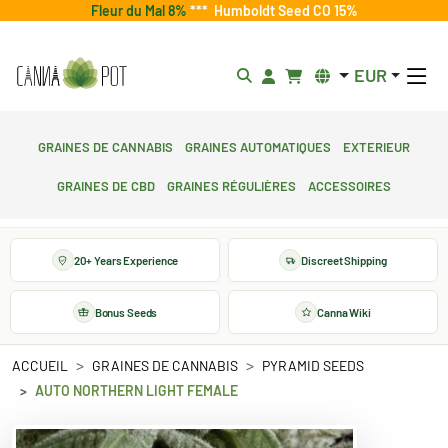
Fleur du Mal 8%
***
Humboldt Seed CO 15%
EUR
Graines de cannabis
Graines automatiques
Exterieur
Graines de CBD
Graines régulières
Accessoires
20+ Years Experience
Discreet Shipping
Bonus Seeds
Canna Wiki
ACCUEIL
GRAINES DE CANNABIS
PYRAMID SEEDS
AUTO NORTHERN LIGHT FEMALE