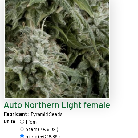
Auto Northern Light female
Fabricant:
Pyramid Seeds
Unité
1 fem
3 fem ( +€ 9,02 )
5 fem ( +€ 18,86 )