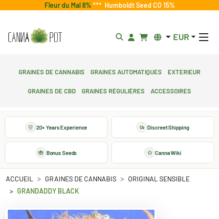
Fleur du Mal 8%
***
Humboldt Seed CO 15%
EUR
Graines de cannabis
Graines automatiques
Exterieur
Graines de CBD
Graines régulières
Accessoires
20+ Years Experience
Discreet Shipping
Bonus Seeds
Canna Wiki
ACCUEIL
GRAINES DE CANNABIS
ORIGINAL SENSIBLE
GRANDADDY BLACK