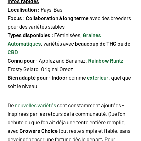
Infos rapides
Localisation :
Pays-Bas
Focus
:
Collaboration à long terme
avec des breeders
pour des variétés stables
Types disponibles
:
Féminisées,
Graines
Automatiques
,
variétés a
vec
beaucoup de THC ou de
CBD
Connu pour
:
Applez and Bananaz
,
Rainbow Runtz
,
Frosty Gelato, Original Oreoz
Bien adapté pour
:
Indoor
comme
exterieur
, quel que
soit le niveau
De
nouvelles variétés
sont constamment ajoutées –
inspirées par les retours de la communauté. Que l’on
débute ou que l’on ait déjà une tente entière remplie,
avec
Growers Choice
tout reste simple et fiable, sans
devoir dépenser une fortune dès le départ. Pour