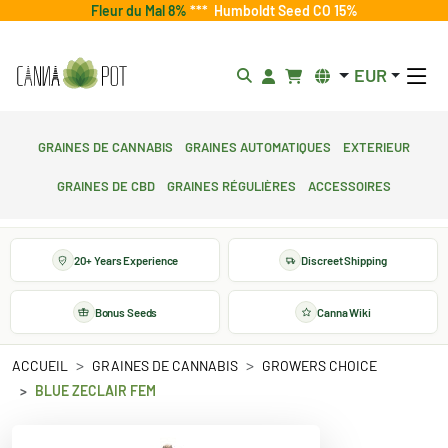
Fleur du Mal 8%
***
Humboldt Seed CO 15%
EUR
Graines de cannabis
Graines automatiques
Exterieur
Graines de CBD
Graines régulières
Accessoires
20+ Years Experience
Discreet Shipping
Bonus Seeds
Canna Wiki
ACCUEIL
GRAINES DE CANNABIS
GROWERS CHOICE
BLUE ZECLAIR FEM