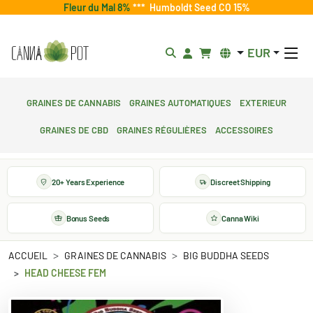
Fleur du Mal 8%
***
Humboldt Seed CO 15%
EUR
Graines de cannabis
Graines automatiques
Exterieur
Graines de CBD
Graines régulières
Accessoires
20+ Years Experience
Discreet Shipping
Bonus Seeds
Canna Wiki
ACCUEIL
GRAINES DE CANNABIS
BIG BUDDHA SEEDS
HEAD CHEESE FEM