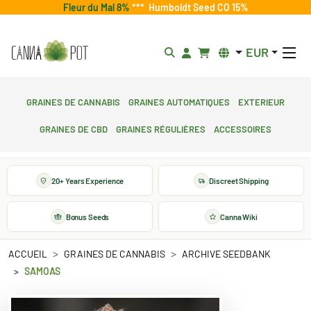
Fleur du Mal 8%
***
Humboldt Seed CO 15%
EUR
Graines de cannabis
Graines automatiques
Exterieur
Graines de CBD
Graines régulières
Accessoires
20+ Years Experience
Discreet Shipping
Bonus Seeds
Canna Wiki
ACCUEIL
GRAINES DE CANNABIS
ARCHIVE SEEDBANK
SAMOAS