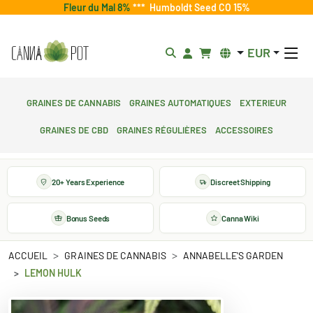
Fleur du Mal 8%
***
Humboldt Seed CO 15%
EUR
Graines de cannabis
Graines automatiques
Exterieur
Graines de CBD
Graines régulières
Accessoires
20+ Years Experience
Discreet Shipping
Bonus Seeds
Canna Wiki
ACCUEIL
GRAINES DE CANNABIS
ANNABELLE'S GARDEN
LEMON HULK