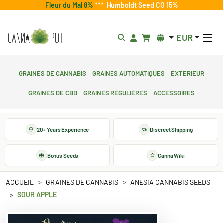
Fleur du Mal 8%
***
Humboldt Seed CO 15%
EUR
Graines de cannabis
Graines automatiques
Exterieur
Graines de CBD
Graines régulières
Accessoires
20+ Years Experience
Discreet Shipping
Bonus Seeds
Canna Wiki
ACCUEIL
GRAINES DE CANNABIS
ANESIA CANNABIS SEEDS
SOUR APPLE