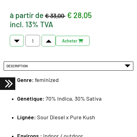
à partir de
€ 28,05
€ 33,00
incl. 13% TVA
Acheter
DESCRIPTION
Genre:
feminized
Génétique
:
70% Indica, 30% Sativa
Lignée:
Sour Diesel x Pure Kush
Environs :
indoor / outdoor