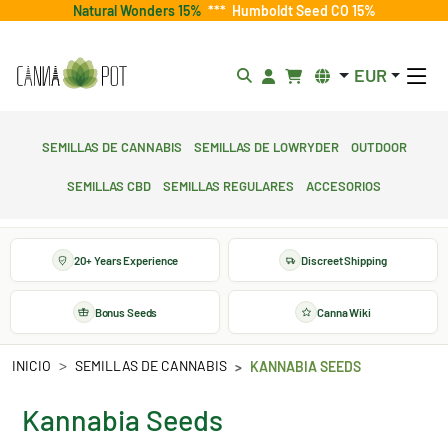
Natural Wonders 15%
***
Humboldt Seed CO 15%
EUR
Semillas de cannabis
Semillas de lowryder
Outdoor
Semillas CBD
Semillas regulares
Accesorios
20+ Years Experience
Discreet Shipping
Bonus Seeds
Canna Wiki
INICIO
SEMILLAS DE CANNABIS
KANNABIA SEEDS
Kannabia Seeds