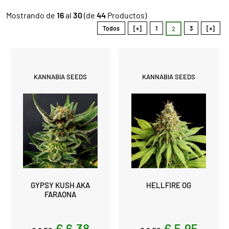
Mostrando de
16
al
30
(de
44
Productos)
Todos
[«]
1
3
[»]
2
KANNABIA SEEDS
KANNABIA SEEDS
GYPSY KUSH AKA
HELLFIRE OG
FARAONA
€ 6,38
€ 5,95