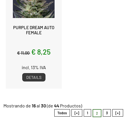
PURPLE DREAM AUTO
FEMALE
€ 8,25
€ 11,00
incl. 13% IVA
DETAILS
Mostrando de
16
al
30
(de
44
Productos)
Todos
[«]
1
3
[»]
2