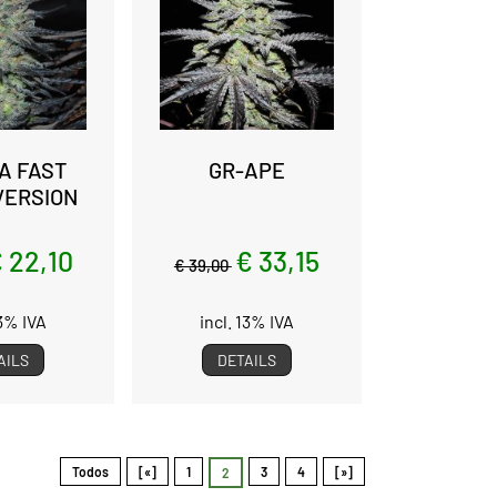
A FAST
GR-APE
VERSION
 22,10
€ 33,15
€ 39,00
13% IVA
incl. 13% IVA
AILS
DETAILS
Todos
[«]
1
3
4
[»]
2