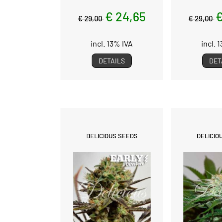
€ 24,65
€
€ 29,00
€ 29,00
incl. 13% IVA
incl. 
DETAILS
DET
DELICIOUS SEEDS
DELICIO