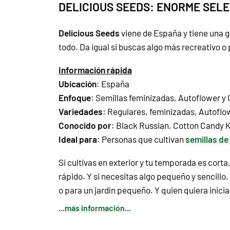
DELICIOUS SEEDS: ENORME SELE
Delicious Seeds
viene de España y tiene una
todo. Da igual si buscas algo más recreativo 
Información rápida
Ubicación
: España
Enfoque
:
Semillas feminizadas
,
Autoflower
y
Variedades
:
Regulares
,
feminizadas
,
Autoflo
Conocido por
:
Black Russian
,
Cotton Candy 
Ideal para
: Personas que cultivan
semillas de
Si cultivas en exterior y tu temporada es cor
rápido. Y si necesitas algo pequeño y sencill
o para un jardín pequeño. Y quien quiera inicia
...más información...