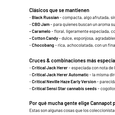
Clásicos que se mantienen
-
Black Russian
– compacta, algo afrutada, s
-
CBD Jam
– para quienes buscan un aroma sua
- Caramelo
– floral, ligeramente especiada, co
- Cotton Candy
– dulce, esponjosa, agradablem
-
Chocobang
– rica, achocolatada, con un fina
Cruces & combinaciones más especia
-
Critical Jack Herer
– especiada con nota de l
-
Critical Jack Herer Automatic
– la misma dir
-
Critical Neville Haze Early Version
– parecid
-
Critical Sensi Star cannabis seeds
– cogollos
Por qué mucha gente elige Cannapot p
Estas son algunas cosas que los coleccionist