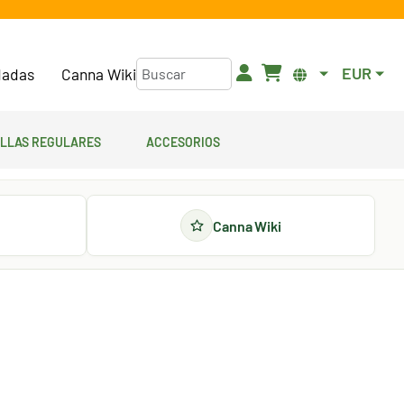
EUR
adas
Canna Wiki
illas regulares
Accesorios
Canna Wiki