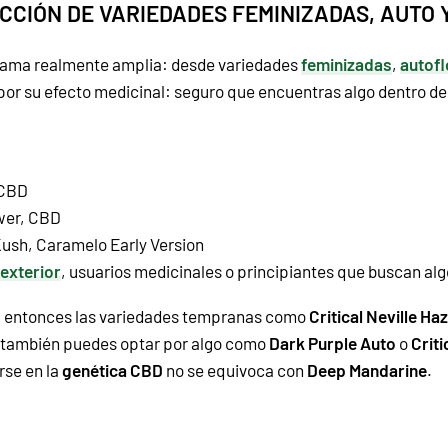
CCIÓN DE VARIEDADES FEMINIZADAS, AUTO 
 gama realmente amplia: desde variedades
feminizadas
,
autofl
o por su efecto medicinal: seguro que encuentras algo dentro d
CBD
wer
,
CBD
Kush
,
Caramelo Early Version
 exterior
, usuarios medicinales o principiantes que buscan alg
ta, entonces las variedades tempranas como
Critical Neville Ha
o, también puedes optar por algo como
Dark Purple Auto
o
Crit
rse en la
genética CBD
no se equivoca con
Deep Mandarine
.