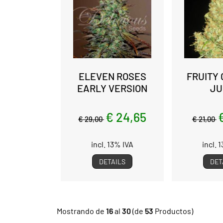
ELEVEN ROSES
FRUITY
EARLY VERSION
JU
€ 24,65
€ 29,00
€ 21,00
incl. 13% IVA
incl. 
DETAILS
DET
Mostrando de
16
al
30
(de
53
Productos)