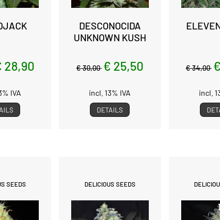
OJACK
DESCONOCIDA
ELEVEN
UNKNOWN KUSH
 28,90
€ 25,50
€
€ 30,00
€ 34,00
13% IVA
incl. 13% IVA
incl. 
AILS
DETAILS
DET
US SEEDS
DELICIOUS SEEDS
DELICIO