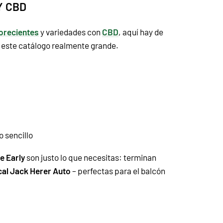
Y CBD
orecientes
y variedades con
CBD
, aquí hay de
e este catálogo realmente grande.
o sencillo
ze Early
son justo lo que necesitas: terminan
ical Jack Herer Auto
– perfectas para el balcón