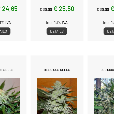
 24,65
€ 25,50
€
€ 30,00
€ 30,00
13% IVA
incl. 13% IVA
incl. 
AILS
DETAILS
DET
US SEEDS
DELICIOUS SEEDS
DELICIO