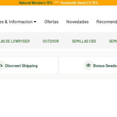
Natural Wonders 15%
***
Humboldt Seed CO 15%
tes & Informacion
Ofertas
Novedades
Recomend
las de lowryder
Outdoor
Semillas CBD
Sem
Discreet Shipping
Bonus Seeds