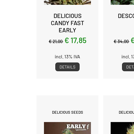
DELICIOUS
DESC
CANDY FAST
EARLY
€ 17,85
€
€ 21,00
€ 34,00
incl. 13% IVA
incl. 
DETAILS
DET
DELICIOUS SEEDS
DELICIO