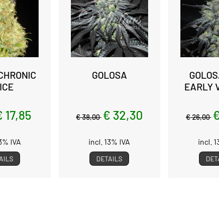
 CHRONIC
GOLOSA
GOLOS
ICE
EARLY 
€ 17,85
€ 32,30
€
€ 38,00
€ 26,00
13% IVA
incl. 13% IVA
incl. 
AILS
DETAILS
DET