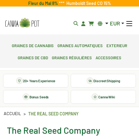
Fleur du Mal 8%
***
Humboldt Seed CO 15%
EUR
Graines de cannabis
Graines automatiques
Exterieur
Graines de CBD
Graines régulières
Accessoires
20+ Years Experience
Discreet Shipping
Bonus Seeds
Canna Wiki
ACCUEIL
THE REAL SEED COMPANY
The Real Seed Company