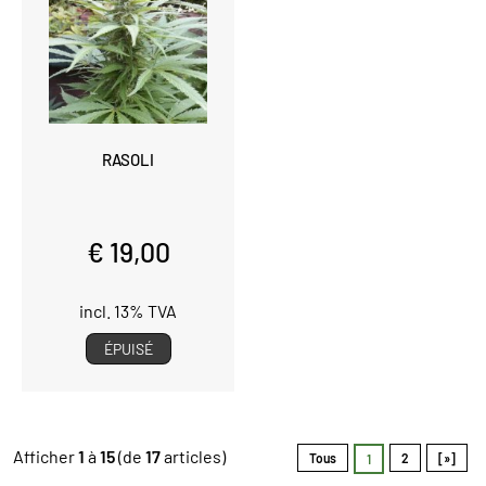
RASOLI
€ 19,00
incl. 13% TVA
ÉPUISÉ
Afficher
1
à
15
(de
17
articles)
Tous
2
[»]
1