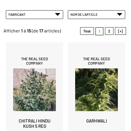
FABRICANT
NOM DE L'ARTICLE
Afficher
1
à
15
(de
17
articles)
Tous
2
[»]
1
THE REAL SEED
THE REAL SEED
COMPANY
COMPANY
CHITRALI HINDU
GARHWALI
KUSH 5 REG