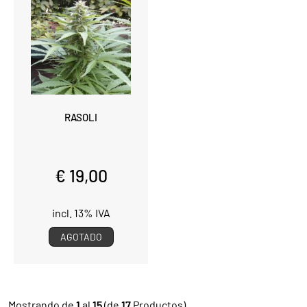
RASOLI
€ 19,00
incl. 13% IVA
AGOTADO
Mostrando de
1
al
15
(de
17
Productos)