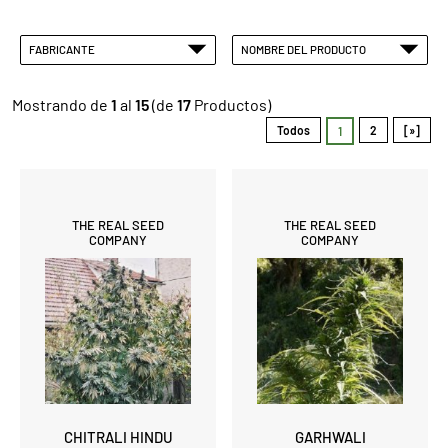
FABRICANTE
NOMBRE DEL PRODUCTO
Mostrando de
1
al
15
(de
17
Productos)
Todos
2
[»]
1
THE REAL SEED
THE REAL SEED
COMPANY
COMPANY
CHITRALI HINDU
GARHWALI