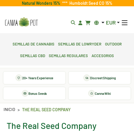
Natural Wonders 15%
***
Humboldt Seed CO 15%
EUR
Semillas de cannabis
Semillas de lowryder
Outdoor
Semillas CBD
Semillas regulares
Accesorios
20+ Years Experience
Discreet Shipping
Bonus Seeds
Canna Wiki
INICIO
THE REAL SEED COMPANY
The Real Seed Company