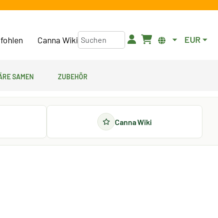
EUR
fohlen
Canna Wiki
äre Samen
Zubehör
Canna Wiki