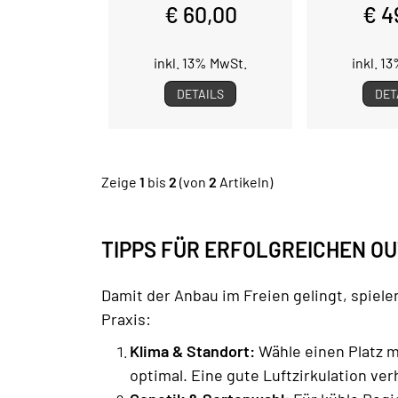
€ 60,00
€ 4
inkl. 13% MwSt.
inkl. 1
DETAILS
DET
Zeige
1
bis
2
(von
2
Artikeln)
TIPPS FÜR ERFOLGREICHEN O
Damit der Anbau im Freien gelingt, spiel
Praxis:
Klima & Standort:
Wähle einen Platz m
optimal. Eine gute Luftzirkulation ve