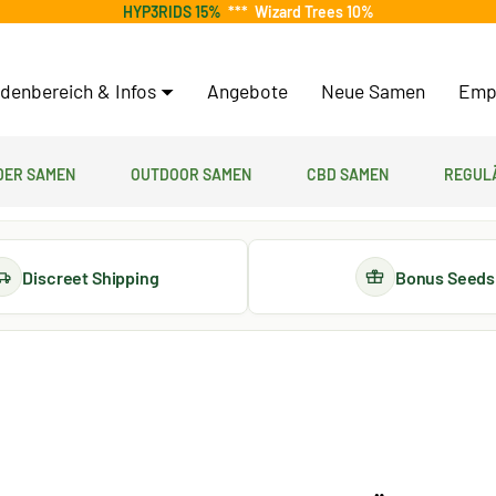
HYP3RIDS 15%
***
Wizard Trees 10%
denbereich & Infos
Angebote
Neue Samen
Emp
er Samen
Outdoor Samen
CBD Samen
Regul
Discreet Shipping
Bonus Seeds