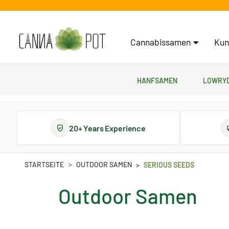
Cannabissamen
Kun
Hanfsamen
Lowryd
20+ Years Experience
STARTSEITE
OUTDOOR SAMEN
SERIOUS SEEDS
Outdoor Samen