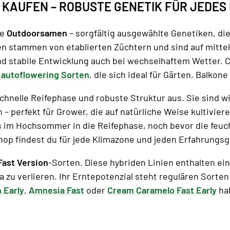
KAUFEN – ROBUSTE GENETIK FÜR JEDES
ge
Outdoorsamen
– sorgfältig ausgewählte Genetiken, die
en stammen von etablierten Züchtern und sind auf mit
nd stabile Entwicklung auch bei wechselhaftem Wetter. 
d
autoflowering Sorten
, die sich ideal für Gärten, Balko
chnelle Reifephase und robuste Struktur aus. Sie sind 
perfekt für Grower, die auf natürliche Weise kultivier
ts im Hochsommer in die Reifephase, noch bevor die feu
hop findest du für jede Klimazone und jeden Erfahrungs
Fast Version
-Sorten. Diese hybriden Linien enthalten ei
 zu verlieren. Ihr Erntepotenzial steht regulären Sorten
 Early
,
Amnesia Fast
oder
Cream Caramelo Fast Early
hab