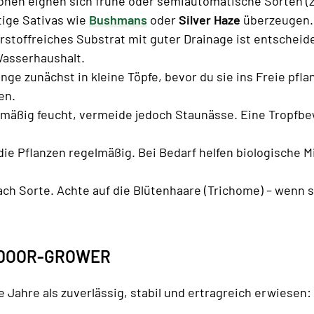
onen eignen sich frühe oder semiautomatische Sorten (z
ige Sativas wie
Bushmans
oder
Silver Haze
überzeugen.
hrstoffreiches Substrat mit guter Drainage ist entschei
Wasserhaushalt.
ge zunächst in kleine Töpfe, bevor du sie ins Freie pfla
en.
mäßig feucht, vermeide jedoch Staunässe. Eine Tropfbe
die Pflanzen regelmäßig. Bei Bedarf helfen biologische M
nach Sorte. Achte auf die Blütenhaare (Trichome) – wenn s
TDOOR-GROWER
 Jahre als zuverlässig, stabil und ertragreich erwiesen: