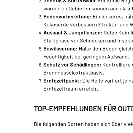
Genetik & Sortenwahl:
Für kühle Regi
wärmeren Gebieten können auch kräft
Bodenvorbereitung:
Ein lockeres, nä
Kokoserde verbessern Struktur und 
Aussaat & Jungpflanzen:
Setze Keimlin
Startphase vor Schnecken und Insekt
Bewässerung:
Halte den Boden gleich
Feuchtigkeit bei geringem Aufwand.
Schutz vor Schädlingen:
Kontrolliere 
Brennnesselextraktbasis.
Erntezeitpunkt:
Die Reife variiert je 
Erntezeitraum erreicht.
TOP-EMPFEHLUNGEN FÜR OU
Die folgenden Sorten haben sich über viele