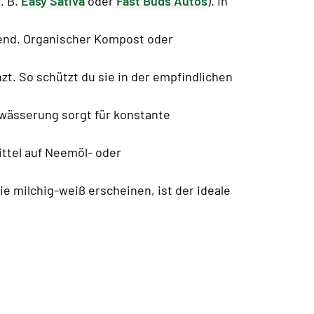
. B.
Easy Sativa
oder
Fast Buds Autos
). In
dend. Organischer Kompost oder
nzt. So schützt du sie in der empfindlichen
wässerung sorgt für konstante
ittel auf Neemöl- oder
ie milchig-weiß erscheinen, ist der ideale