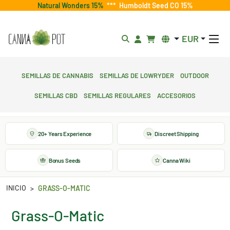
Natural Wonders 15%
***
Humboldt Seed CO 15%
EUR
Semillas de cannabis
Semillas de lowryder
Outdoor
Semillas CBD
Semillas regulares
Accesorios
20+ Years Experience
Discreet Shipping
Bonus Seeds
Canna Wiki
INICIO
GRASS-O-MATIC
Grass-O-Matic