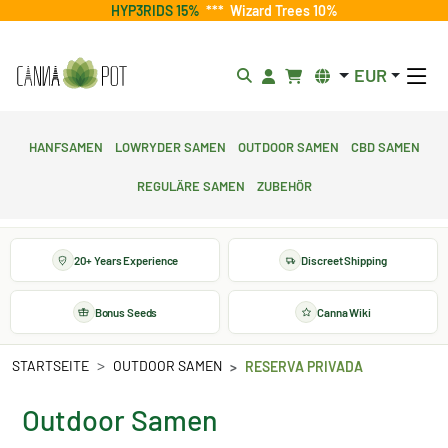
HYP3RIDS 15%
***
Wizard Trees 10%
EUR
Hanfsamen
Lowryder Samen
Outdoor Samen
CBD Samen
Reguläre Samen
Zubehör
20+ Years Experience
Discreet Shipping
Bonus Seeds
Canna Wiki
STARTSEITE
OUTDOOR SAMEN
RESERVA PRIVADA
Outdoor Samen