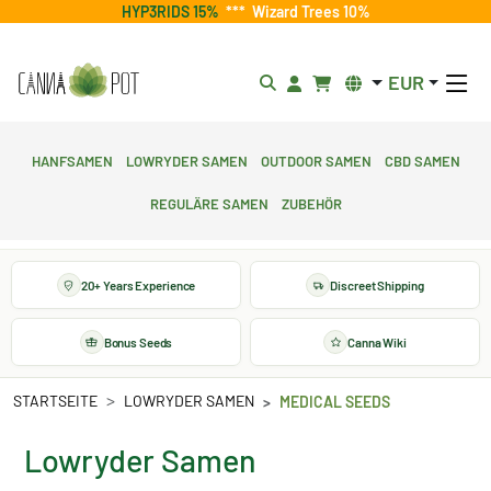
HYP3RIDS 15%
***
Wizard Trees 10%
EUR
Hanfsamen
Lowryder Samen
Outdoor Samen
CBD Samen
Reguläre Samen
Zubehör
20+ Years Experience
Discreet Shipping
Bonus Seeds
Canna Wiki
STARTSEITE
LOWRYDER SAMEN
MEDICAL SEEDS
Lowryder Samen