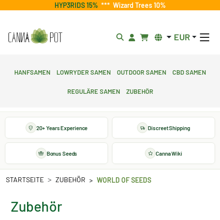
HYP3RIDS 15%
***
Wizard Trees 10%
EUR
Hanfsamen
Lowryder Samen
Outdoor Samen
CBD Samen
Reguläre Samen
Zubehör
20+ Years Experience
Discreet Shipping
Bonus Seeds
Canna Wiki
STARTSEITE
ZUBEHÖR
WORLD OF SEEDS
Zubehör