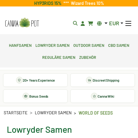
HYP3RIDS 15%
***
Wizard Trees 10%
EUR
Hanfsamen
Lowryder Samen
Outdoor Samen
CBD Samen
Reguläre Samen
Zubehör
20+ Years Experience
Discreet Shipping
Bonus Seeds
Canna Wiki
STARTSEITE
LOWRYDER SAMEN
WORLD OF SEEDS
Lowryder Samen