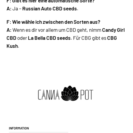
F:
Gibt es hier eine automatische Sorte?
A:
Ja –
Russian Auto CBD seeds
.
F: Wie wähle ich zwischen den Sorten aus?
A:
Wenn es dir vor allem um CBD geht, nimm
Candy Girl
CBD
oder
La Bella CBD seeds
. Für CBG gibt es
CBG
Kush
.
Information