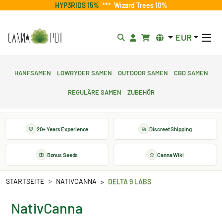
HYP3RIDS 15%
***
Wizard Trees 10%
EUR
Hanfsamen
Lowryder Samen
Outdoor Samen
CBD Samen
Reguläre Samen
Zubehör
20+ Years Experience
Discreet Shipping
Bonus Seeds
Canna Wiki
STARTSEITE
NATIVCANNA
DELTA 9 LABS
NativCanna