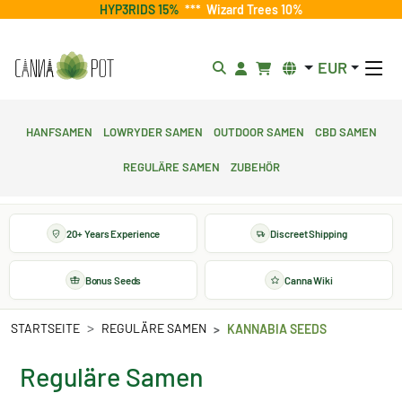
HYP3RIDS 15%
***
Wizard Trees 10%
EUR
Hanfsamen
Lowryder Samen
Outdoor Samen
CBD Samen
Reguläre Samen
Zubehör
20+ Years Experience
Discreet Shipping
Bonus Seeds
Canna Wiki
STARTSEITE
REGULÄRE SAMEN
KANNABIA SEEDS
Reguläre Samen