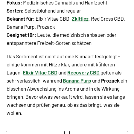
Fokus:
Medizinisches Cannabis und Hanfzucht
Sorten:
Selbstblühend und regulär
Bekannt für:
Elixir Vitae CBD,
Zkittlez
, Red Cross CBD,
Banana Purp, Prozack
Geeignet für:
Leute, die medizinisch anbauen oder
entspanntere Freizeit-Sorten schätzen
Das Sortiment ist nicht auf eine Klimaart festgelegt –
einige kommen mit Hitze klar, andere mit kühleren
Lagen.
Elixir Vitae CBD
und
Recovery CBD
gelten als
sehr verlässlich, während
Banana Purp
und
Prozack
ein
bisschen Abwechslung ins Aroma und in die Wirkung
bringen. Bevor etwas verkauft wird, lassen sie es lange
wachsen und prüfen genau, ob es das bringt, was sie
wollen.