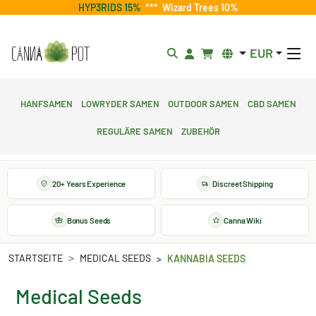
HYP3RIDS 15%
***
Wizard Trees 10%
EUR
Hanfsamen
Lowryder Samen
Outdoor Samen
CBD Samen
Reguläre Samen
Zubehör
20+ Years Experience
Discreet Shipping
Bonus Seeds
Canna Wiki
STARTSEITE
MEDICAL SEEDS
KANNABIA SEEDS
Medical Seeds