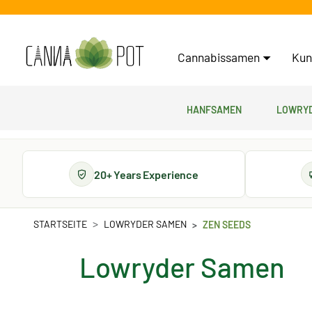
Cannabissamen
Kun
Hanfsamen
Lowryd
20+ Years Experience
STARTSEITE
LOWRYDER SAMEN
ZEN SEEDS
Lowryder Samen