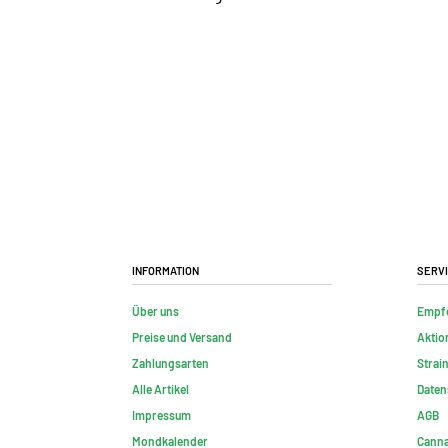
Information
Serv
Über uns
Empf
Preise und Versand
Aktio
Zahlungsarten
Strai
Alle Artikel
Daten
Impressum
AGB
Mondkalender
Canna