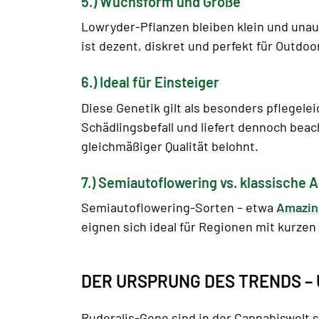
5.) Wuchsform und Größe
Lowryder-Pflanzen bleiben klein und unau
ist dezent, diskret und perfekt für Outdoo
6.) Ideal für Einsteiger
Diese Genetik gilt als besonders pflegele
Schädlingsbefall und liefert dennoch beac
gleichmäßiger Qualität belohnt.
7.) Semiautoflowering vs. klassische 
Semiautoflowering-Sorten – etwa
Amazin
eignen sich ideal für Regionen mit kurze
DER URSPRUNG DES TRENDS – 
Ruderalis-Gene sind in der Cannabiswelt