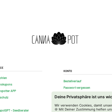
ice
Konto
ohlen
Bestellverlauf
nskupons
Passwort vergessen
nspotter APP
Kontakt
Deine Privatsphäre ist uns wi
schutz
FAQs
Wir verwenden Cookies, damit unser 
Vertrag widerrufen
🍪 Mit Deiner Zustimmung helfen uns
potGPT – Seedberater