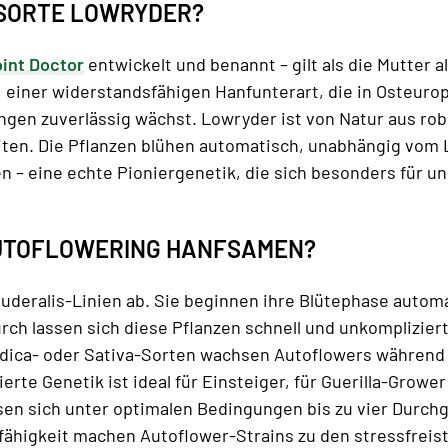
SSORTE LOWRYDER?
int Doctor
entwickelt und benannt – gilt als die Mutter
, einer widerstandsfähigen Hanfunterart, die in Osteuro
ngen zuverlässig wächst. Lowryder ist von Natur aus ro
ten. Die Pflanzen blühen automatisch, unabhängig vom L
 – eine echte Pioniergenetik, die sich besonders für un
UTOFLOWERING HANFSAMEN?
deralis-Linien ab. Sie beginnen ihre Blütephase autom
ch lassen sich diese Pflanzen schnell und unkompliziert
dica- oder Sativa-Sorten wachsen Autoflowers während 
rte Genetik ist ideal für Einsteiger, für Guerilla-Grower 
en sich unter optimalen Bedingungen bis zu vier Durchgä
ähigkeit machen Autoflower-Strains zu den stressfreis