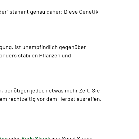
yder“ stammt genau daher: Diese Genetik
üngung, ist unempfindlich gegenüber
sonders stabilen Pflanzen und
h, benötigen jedoch etwas mehr Zeit. Sie
em rechtzeitig vor dem Herbst ausreifen.
ica
oder
Early Skunk
von Sensi Seeds.