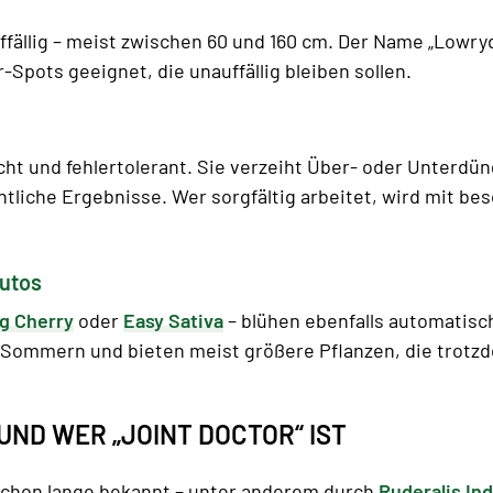
ffällig – meist zwischen 60 und 160 cm. Der Name „Lowr
r-Spots geeignet, die unauffällig bleiben sollen.
icht und fehlertolerant. Sie verzeiht Über- oder Unterd
htliche Ergebnisse. Wer sorgfältig arbeitet, wird mit be
Autos
g Cherry
oder
Easy Sativa
– blühen ebenfalls automatisc
n Sommern und bieten meist größere Pflanzen, die trotzd
UND WER „JOINT DOCTOR“ IST
 schon lange bekannt – unter anderem durch
Ruderalis Ind