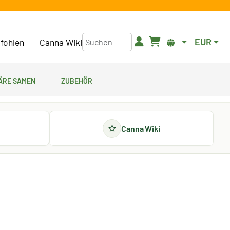
EUR
fohlen
Canna Wiki
äre Samen
Zubehör
Canna Wiki