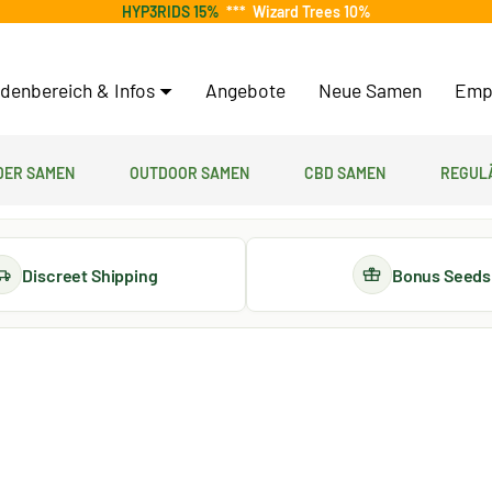
HYP3RIDS 15%
***
Wizard Trees 10%
denbereich & Infos
Angebote
Neue Samen
Emp
er Samen
Outdoor Samen
CBD Samen
Regul
Discreet Shipping
Bonus Seeds