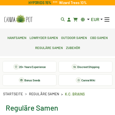
HYP3RIDS 15%
***
Wizard Trees 10%
EUR
Hanfsamen
Lowryder Samen
Outdoor Samen
CBD Samen
Reguläre Samen
Zubehör
20+ Years Experience
Discreet Shipping
Bonus Seeds
Canna Wiki
STARTSEITE
REGULÄRE SAMEN
K.C. BRAINS
Reguläre Samen