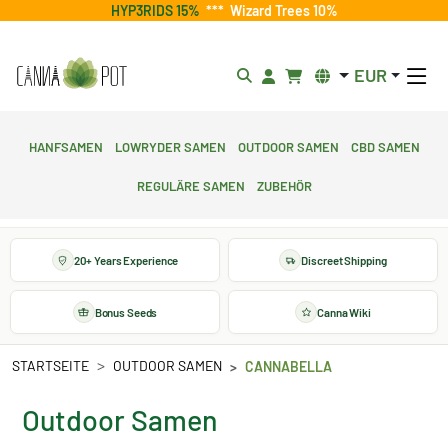
HYP3RIDS 15%
***
Wizard Trees 10%
EUR
Hanfsamen
Lowryder Samen
Outdoor Samen
CBD Samen
Reguläre Samen
Zubehör
20+ Years Experience
Discreet Shipping
Bonus Seeds
Canna Wiki
STARTSEITE
OUTDOOR SAMEN
CANNABELLA
Outdoor Samen