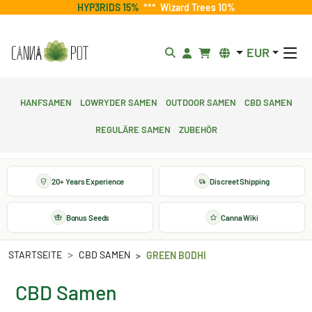
HYP3RIDS 15%
***
Wizard Trees 10%
EUR
Hanfsamen
Lowryder Samen
Outdoor Samen
CBD Samen
Reguläre Samen
Zubehör
20+ Years Experience
Discreet Shipping
Bonus Seeds
Canna Wiki
STARTSEITE
CBD SAMEN
GREEN BODHI
CBD Samen