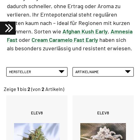
dadurch schneller, ohne Ertrag oder Aroma zu
verlieren. Ihr Erntepotenzial steht regulären
Sorten kaum nach – ideal für Regionen mit kurzen
Sommern. Sorten wie
Afghan Kush Early
,
Amnesia
Fast
oder
Cream Caramelo Fast Early
haben sich
als besonders zuverlässig und resistent erwiesen.
HERSTELLER
ARTIKELNAME
Zeige
1
bis
2
(von
2
Artikeln)
ELEV8
ELEV8