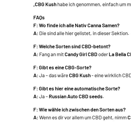
„
CBG Kush
habe ich genommen, einfach um mal 
FAQs
F: Wo finde ich alle Nativ Canna Samen?
A:
Die sind alle hier gelistet, in dieser Sektion.
F: Welche Sorten sind CBD-betont?
A:
Fang an mit
Candy Girl CBD
oder
La Bella 
F: Gibt es eine CBG-Sorte?
A:
Ja – das wäre
CBG Kush
- eine wirklich CB
F:
Gibt es hier eine automatische Sorte?
A:
Ja –
Russian Auto CBD seeds
.
F: Wie wähle ich zwischen den Sorten aus?
A:
Wenn es dir vor allem um CBD geht, nimm
C