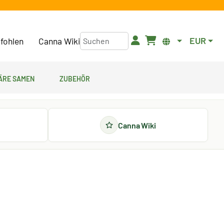
EUR
fohlen
Canna Wiki
äre Samen
Zubehör
Canna Wiki