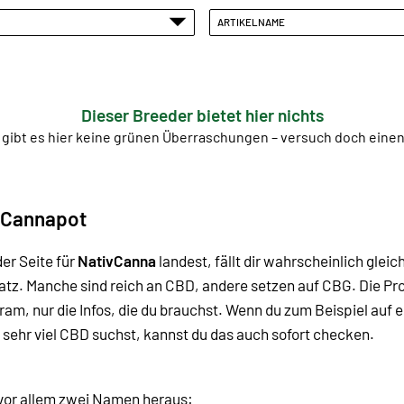
ARTIKELNAME
Dieser Breeder bietet hier nichts
 gibt es hier keine grünen Überraschungen – versuch doch ein
 Cannapot
er Seite für
NativCanna
landest, fällt dir wahrscheinlich gleic
Platz. Manche sind reich an CBD, andere setzen auf CBG.
Die Pr
Kram, nur die Infos, die du brauchst. Wenn du zum Beispiel au
 sehr viel CBD suchst, kannst du das auch sofort checken.
n vor allem zwei Namen heraus: