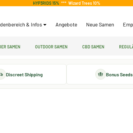
HYP3RIDS 15%
***
Wizard Trees 10%
denbereich & Infos
Angebote
Neue Samen
Emp
er Samen
Outdoor Samen
CBD Samen
Regul
Discreet Shipping
Bonus Seeds