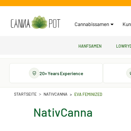
Cannabissamen
Kun
Hanfsamen
Lowryd
20+ Years Experience
STARTSEITE
NATIVCANNA
EVA FEMINIZED
NativCanna