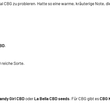
CBG zu probieren. Hatte so eine warme, kräuterige Note, die 
CBD
.
D reiche Sorte
.
andy Girl CBD
oder
La Bella CBD seeds
. Für CBG gibt es
CBG 