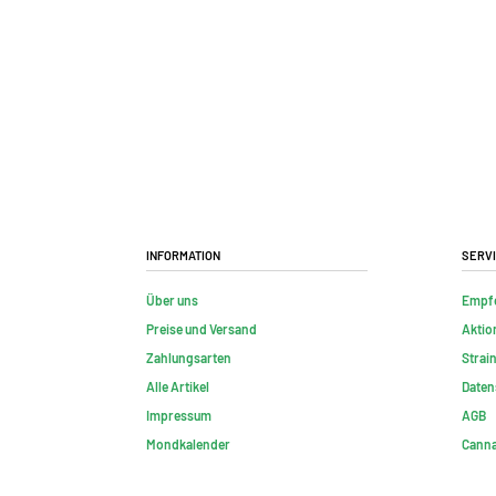
Information
Serv
Über uns
Empf
Preise und Versand
Aktio
Zahlungsarten
Strai
Alle Artikel
Daten
Impressum
AGB
Mondkalender
Canna