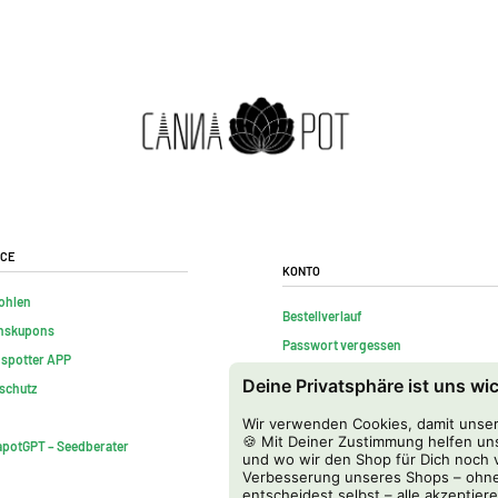
ice
Konto
ohlen
Bestellverlauf
nskupons
Passwort vergessen
nspotter APP
Kontakt
Deine Privatsphäre ist uns wi
schutz
FAQs
Wir verwenden Cookies, damit unser 
Vertrag widerrufen
🍪 Mit Deiner Zustimmung helfen uns
potGPT – Seedberater
und wo wir den Shop für Dich noch v
Verbesserung unseres Shops – ohne
entscheidest selbst – alle akzeptiere