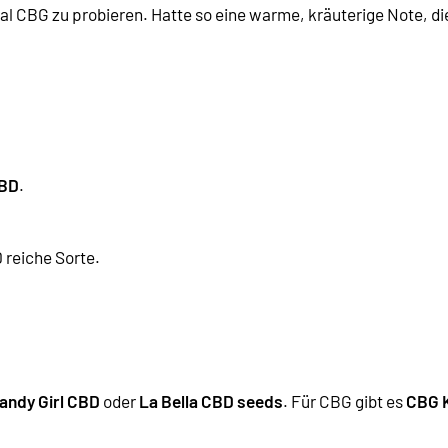
CBG zu probieren. Hatte so eine warme, kräuterige Note, die 
CBD
.
D reiche Sorte
.
andy Girl CBD
oder
La Bella CBD seeds
. Für CBG gibt es
CBG 