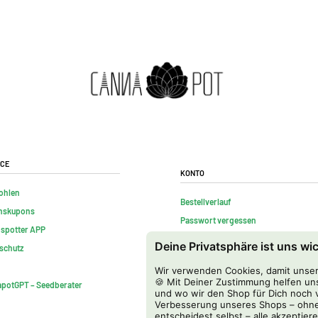
ice
Konto
ohlen
Bestellverlauf
nskupons
Passwort vergessen
nspotter APP
Kontakt
Deine Privatsphäre ist uns wi
schutz
FAQs
Wir verwenden Cookies, damit unser 
Vertrag widerrufen
🍪 Mit Deiner Zustimmung helfen uns
potGPT – Seedberater
und wo wir den Shop für Dich noch v
Verbesserung unseres Shops – ohne
entscheidest selbst – alle akzeptiere