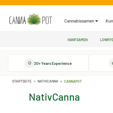
Cannabissamen
Kun
Hanfsamen
Lowryd
20+ Years Experience
STARTSEITE
NATIVCANNA
CANNAPOT
NativCanna