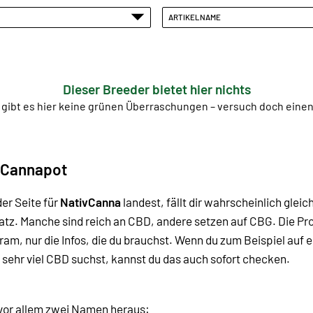
ARTIKELNAME
Dieser Breeder bietet hier nichts
 gibt es hier keine grünen Überraschungen – versuch doch ein
 Cannapot
er Seite für
NativCanna
landest, fällt dir wahrscheinlich gleic
Platz. Manche sind reich an CBD, andere setzen auf CBG.
Die Pr
Kram, nur die Infos, die du brauchst. Wenn du zum Beispiel au
 sehr viel CBD suchst, kannst du das auch sofort checken.
n vor allem zwei Namen heraus: