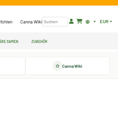
EUR
fohlen
Canna Wiki
äre Samen
Zubehör
Canna Wiki