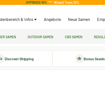
HYP3RIDS 15%
***
Wizard Trees 10%
denbereich & Infos
Angebote
Neue Samen
Emp
er Samen
Outdoor Samen
CBD Samen
Regul
Discreet Shipping
Bonus Seeds