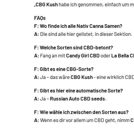
„
CBG Kush
habe ich genommen, einfach um mal 
FAQs
F: Wo finde ich alle Nativ Canna Samen?
A:
Die sind alle hier gelistet, in dieser Sektion.
F: Welche Sorten sind CBD-betont?
A:
Fang an mit
Candy Girl CBD
oder
La Bella 
F: Gibt es eine CBG-Sorte?
A:
Ja – das wäre
CBG Kush
- eine wirklich CB
F:
Gibt es hier eine automatische Sorte?
A:
Ja –
Russian Auto CBD seeds
.
F: Wie wähle ich zwischen den Sorten aus?
A:
Wenn es dir vor allem um CBD geht, nimm
C