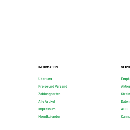
Information
Serv
Über uns
Empf
Preise und Versand
Aktio
Zahlungsarten
Strai
Alle Artikel
Daten
Impressum
AGB
Mondkalender
Canna