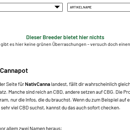
ARTIKELNAME
Dieser Breeder bietet hier nichts
 gibt es hier keine grünen Überraschungen – versuch doch ein
 Cannapot
er Seite für
NativCanna
landest, fällt dir wahrscheinlich gleic
Platz. Manche sind reich an CBD, andere setzen auf CBG.
Die Pr
Kram, nur die Infos, die du brauchst. Wenn du zum Beispiel au
 sehr viel CBD suchst, kannst du das auch sofort checken.
n vor allem zwei Namen heraus: