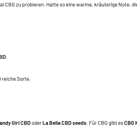
CBG zu probieren. Hatte so eine warme, kräuterige Note, die 
CBD
.
D reiche Sorte
.
andy Girl CBD
oder
La Bella CBD seeds
. Für CBG gibt es
CBG 