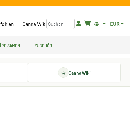
EUR
fohlen
Canna Wiki
äre Samen
Zubehör
Canna Wiki