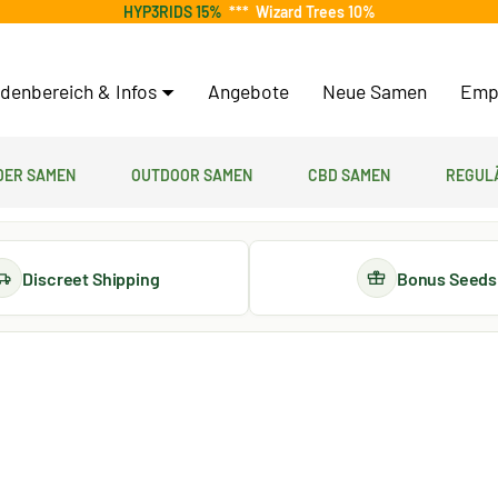
HYP3RIDS 15%
***
Wizard Trees 10%
denbereich & Infos
Angebote
Neue Samen
Emp
er Samen
Outdoor Samen
CBD Samen
Regul
Discreet Shipping
Bonus Seeds