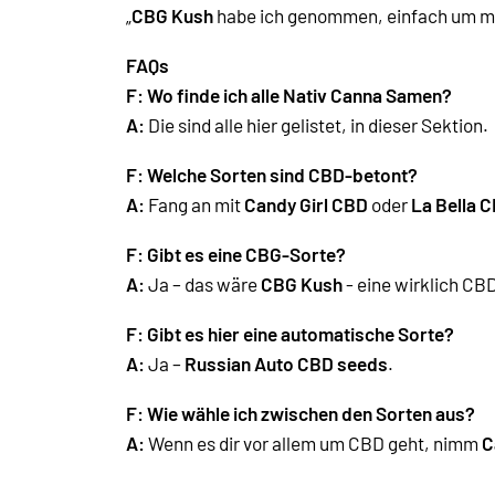
„
CBG Kush
habe ich genommen, einfach um mal 
FAQs
F: Wo finde ich alle Nativ Canna Samen?
A:
Die sind alle hier gelistet, in dieser Sektion.
F: Welche Sorten sind CBD-betont?
A:
Fang an mit
Candy Girl CBD
oder
La Bella 
F: Gibt es eine CBG-Sorte?
A:
Ja – das wäre
CBG Kush
- eine wirklich CB
F:
Gibt es hier eine automatische Sorte?
A:
Ja –
Russian Auto CBD seeds
.
F: Wie wähle ich zwischen den Sorten aus?
A:
Wenn es dir vor allem um CBD geht, nimm
C