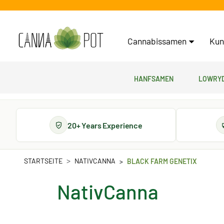
Cannabissamen
Kun
Hanfsamen
Lowryd
20+ Years Experience
STARTSEITE
NATIVCANNA
BLACK FARM GENETIX
NativCanna