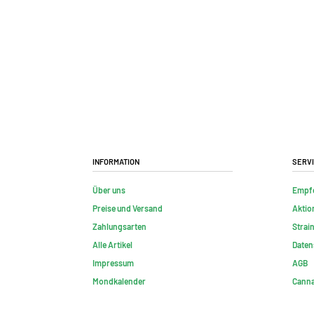
Information
Serv
Über uns
Empf
Preise und Versand
Aktio
Zahlungsarten
Strai
Alle Artikel
Daten
Impressum
AGB
Mondkalender
Canna