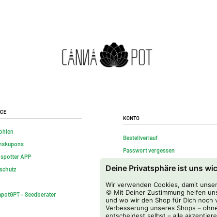
ice
Konto
ohlen
Bestellverlauf
nskupons
Passwort vergessen
nspotter APP
Kontakt
Deine Privatsphäre ist uns wi
schutz
FAQs
Wir verwenden Cookies, damit unser 
Vertrag widerrufen
🍪 Mit Deiner Zustimmung helfen uns
potGPT – Seedberater
und wo wir den Shop für Dich noch v
Verbesserung unseres Shops – ohne
entscheidest selbst – alle akzeptiere