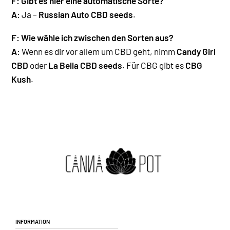
F:
Gibt es hier eine automatische Sorte?
A:
Ja –
Russian Auto CBD seeds
.
F: Wie wähle ich zwischen den Sorten aus?
A:
Wenn es dir vor allem um CBD geht, nimm
Candy Girl
CBD
oder
La Bella CBD seeds
. Für CBG gibt es
CBG
Kush
.
Information