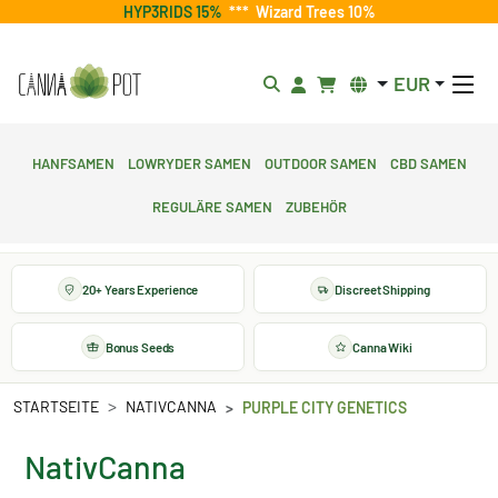
HYP3RIDS 15%
***
Wizard Trees 10%
EUR
Hanfsamen
Lowryder Samen
Outdoor Samen
CBD Samen
Reguläre Samen
Zubehör
20+ Years Experience
Discreet Shipping
Bonus Seeds
Canna Wiki
STARTSEITE
NATIVCANNA
PURPLE CITY GENETICS
NativCanna