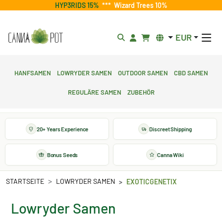
HYP3RIDS 15%
***
Wizard Trees 10%
EUR
Hanfsamen
Lowryder Samen
Outdoor Samen
CBD Samen
Reguläre Samen
Zubehör
20+ Years Experience
Discreet Shipping
Bonus Seeds
Canna Wiki
STARTSEITE
LOWRYDER SAMEN
EXOTICGENETIX
Lowryder Samen