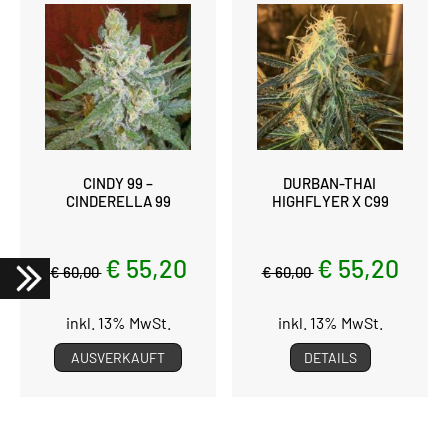
CINDY 99 –
DURBAN-THAI
CINDERELLA 99
HIGHFLYER X C99
€ 55,20
€ 55,20
€ 60,00
€ 60,00
inkl. 13% MwSt.
inkl. 13% MwSt.
AUSVERKAUFT
DETAILS