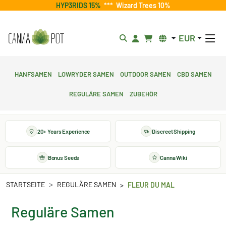
HYP3RIDS 15%
***
Wizard Trees 10%
EUR
Hanfsamen
Lowryder Samen
Outdoor Samen
CBD Samen
Reguläre Samen
Zubehör
20+ Years Experience
Discreet Shipping
Bonus Seeds
Canna Wiki
STARTSEITE
REGULÄRE SAMEN
FLEUR DU MAL
Reguläre Samen