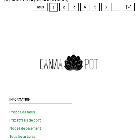
Tous
2
3
4
5
6
...
[»]
1
Information
Propos de nous
Prix et frais de port
Modes de paiement
Tous les articles