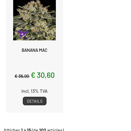
BANANA MAC
€ 30,60
€ 36,00
incl. 13% TVA
DETAILS
Afficher
1
à
15
(de
102
articles)