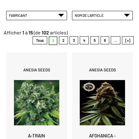
FABRICANT
NOM DE L'ARTICLE
Afficher
1
à
15
(de
102
articles)
Tous
2
3
4
5
6
...
[»]
1
ANESIA SEEDS
ANESIA SEEDS
A-TRAIN
AFGHANICA -