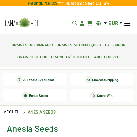
Fleur du Mal 8%
***
Humboldt Seed CO 15%
EUR
Graines de cannabis
Graines automatiques
Exterieur
Graines de CBD
Graines régulières
Accessoires
20+ Years Experience
Discreet Shipping
Bonus Seeds
Canna Wiki
ACCUEIL
ANESIA SEEDS
Anesia Seeds